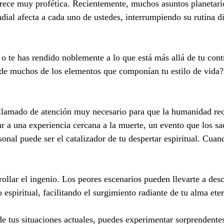
arece muy profética. Recientemente, muchos asuntos planetari
al afecta a cada uno de ustedes, interrumpiendo su rutina dia
o te has rendido noblemente a lo que está más allá de tu cont
 de muchos de los elementos que componían tu estilo de vida?
llamado de atención muy necesario para que la humanidad recu
ar a una experiencia cercana a la muerte, un evento que los s
onal puede ser el catalizador de tu despertar espiritual. Cuan
rollar el ingenio. Los peores escenarios pueden llevarte a desc
spiritual, facilitando el surgimiento radiante de tu alma ete
 de tus situaciones actuales, puedes experimentar sorprendente