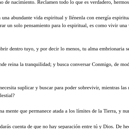
ino de nacimiento. Reclamen todo lo que es verdadero, hermo
n una abundante vida espiritual y llénenla con energía espirit
orrar un solo pensamiento para lo espiritual, es como vivir una
rir dentro tuyo, y por decir lo menos, tu alma embrionaria se 
 donde reina la tranquilidad; y busca conversar Conmigo, de 
necesita suplicar y buscar para poder sobrevivir, mientras las 
lestial?
mente que permanece atada a los límites de la Tierra, y nunc
te darás cuenta de que no hay separación entre tú y Dios. De 